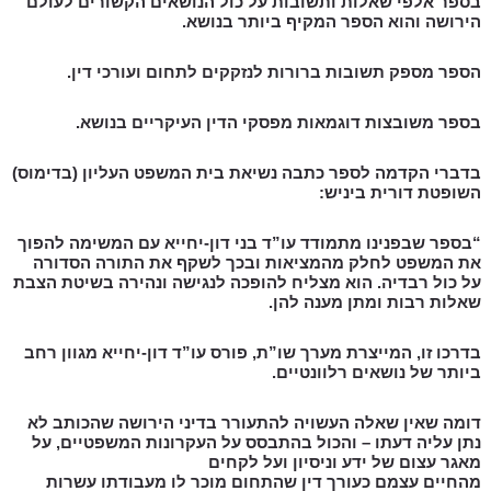
בספר אלפי שאלות ותשובות על כול הנושאים הקשורים לעולם
הירושה והוא הספר המקיף ביותר בנושא.
הספר מספק תשובות ברורות לנזקקים לתחום ועורכי דין.
בספר משובצות דוגמאות מפסקי הדין העיקריים בנושא.
בדברי הקדמה לספר כתבה נשיאת בית המשפט העליון (בדימוס)
השופטת דורית ביניש:
“בספר שבפנינו מתמודד עו”ד בני דון-יחייא עם המשימה להפוך
את המשפט לחלק מהמציאות ובכך לשקף את התורה הסדורה
על כול רבדיה. הוא מצליח להופכה לנגישה ונהירה בשיטת הצבת
שאלות רבות ומתן מענה להן.
בדרכו זו, המייצרת מערך שו”ת, פורס עו”ד דון-יחייא מגוון רחב
ביותר של נושאים רלוונטיים.
דומה שאין שאלה העשויה להתעורר בדיני הירושה שהכותב לא
נתן עליה דעתו – והכול בהתבסס על העקרונות המשפטיים, על
מאגר עצום של ידע וניסיון ועל לקחים
מהחיים עצמם כעורך דין שהתחום מוכר לו מעבודתו עשרות