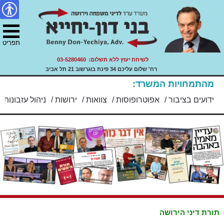
דיני משפחה, ירושה ועזבונות.
צור
מפת
Skip
הצהרת
עו"ד בני דון יחייא
to
קשר
האתר
נגישות
ility
content
תפריט
לשיחת יעוץ ללא תשלום:
03-5280460
רח' שלום עליכם 34 פינת בוגרשוב 21 תל אביב
מהתמחויות המשרד:
/
צוואות
/
ירושות
/
ניהול עזבונות
/
חלוקת רכוש
/
משמורת וזמני ש
תורת דיני הירושה