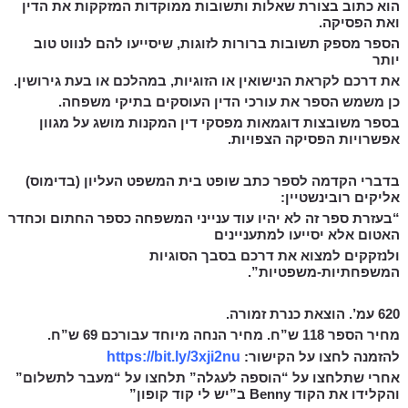
הוא כתוב בצורת שאלות ותשובות ממוקדות המזקקות את הדין
ואת הפסיקה.
הספר מספק תשובות ברורות לזוגות, שיסייעו להם לנווט טוב
יותר
את דרכם לקראת הנישואין או הזוגיות, במהלכם או בעת גירושין.
כן משמש הספר את עורכי הדין העוסקים בתיקי משפחה.
בספר משובצות דוגמאות מפסקי דין המקנות מושג על מגוון
אפשרויות הפסיקה הצפויות.
בדברי הקדמה לספר כתב שופט בית המשפט העליון (בדימוס)
אליקים רובינשטיין:
“בעזרת ספר זה לא יהיו עוד ענייני המשפחה כספר החתום וכחדר
האטום אלא יסייעו למתעניינים
ולנזקקים למצוא את דרכם בסבך הסוגיות
המשפחתיות-משפטיות”.
620 עמ’. הוצאת כנרת זמורה.
מחיר הספר 118 ש”ח. מחיר הנחה מיוחד עבורכם 69 ש”ח.
להזמנה לחצו על הקישור:
https://bit.ly/3xji2nu
אחרי שתלחצו על “הוספה לעגלה” תלחצו על “מעבר לתשלום”
והקלידו את הקוד Benny ב”יש לי קוד קופון”