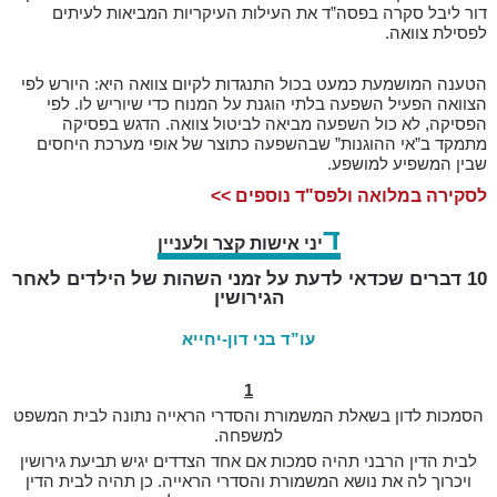
דור ליבל סקרה בפסה”ד את העילות העיקריות המביאות לעיתים
לפסילת צוואה.
הטענה המושמעת כמעט בכול התנגדות לקיום צוואה היא: היורש לפי
הצוואה הפעיל השפעה בלתי הוגנת על המנוח כדי שיוריש לו. לפי
הפסיקה, לא כול השפעה מביאה לביטול צוואה. הדגש בפסיקה
מתמקד ב”אי ההוגנות” שבהשפעה כתוצר של אופי מערכת היחסים
שבין המשפיע למושפע.
לסקירה במלואה ולפס"ד נוספים >>
ד
יני אישות קצר ולעניין
10 דברים שכדאי לדעת על זמני השהות של הילדים לאחר 
הגירושין
עו”ד בני דון-יחייא
1
הסמכות לדון בשאלת המשמורת והסדרי הראייה נתונה לבית המשפט
למשפחה.
לבית הדין הרבני תהיה סמכות אם אחד הצדדים יגיש תביעת גירושין
ויכרוך לה את נושא
המשמורת והסדרי הראייה. כן תהיה לבית הדין