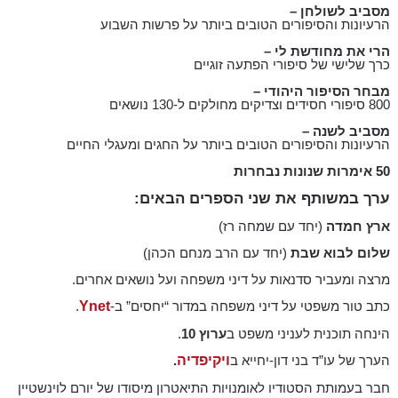
מסביב לשולחן –
הרעיונות והסיפורים הטובים ביותר על פרשות השבוע
הרי את מחודשת לי –
כרך שלישי של סיפורי הפתעה זוגיים
מבחר הסיפור היהודי –
800 סיפורי חסידים וצדיקים מחולקים ל-130 נושאים
מסביב לשנה –
הרעיונות והסיפורים הטובים ביותר על החגים ומעגלי החיים
50 אימרות שנונות נבחרות
ערך במשותף את שני הספרים הבאים:
ארץ חמדה
(יחד עם שמחה רז)
שלום לבוא שבת
(יחד עם הרב מנחם הכהן)
מרצה ומעביר סדנאות על דיני משפחה ועל נושאים אחרים.
כתב טור משפטי על דיני משפחה במדור “יחסים” ב-
Ynet
.
הינחה תוכנית לעניני משפט ב
ערוץ 10
.
הערך של עו”ד בני דון-יחייא ב
ויקיפדיה
.
חבר בעמותת הסטודיו לאומנויות התיאטרון מיסודו של יורם לוינשטיין