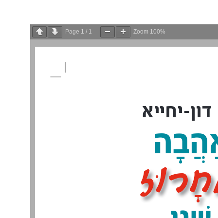
Page
1
/
1
Zoom
100%