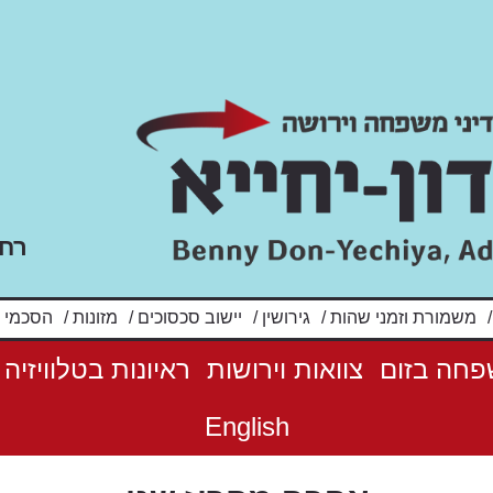
רח' שלו
 וזמני שהות
/
גירושין
/
יישוב סכסוכים
/
מזונות
/
הסכמי ממון
/
הס
פחה בזום
צוואות וירושות
ראיונות בטלוויזיה
English