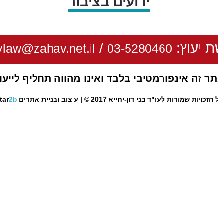
ידועים בציבור
ת יעוץ:
/
law@zahav.net.il
03-5280460
ר זה אינפורמטיבי בלבד ואינו מהווה תחליף לייעו
 הזכויות שמורות לעו"ד בני דון-יחייא 2017 © |
עיצוב ובניית אתרים
2b
tar