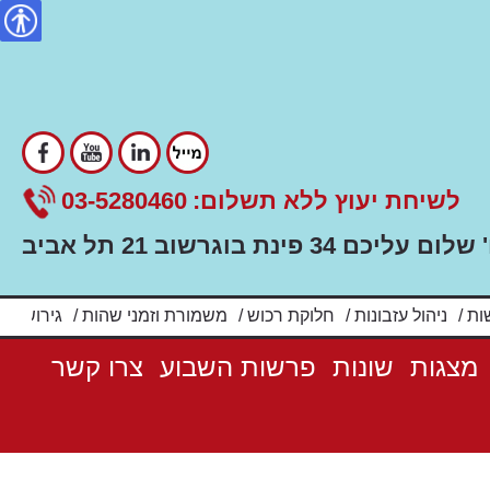
ility
לשיחת יעוץ ללא תשלום:
03-5280460
ם עליכם 34 פינת בוגרשוב 21 תל אביב
ות
/
ניהול עזבונות
/
חלוקת רכוש
/
משמורת וזמני שהות
/
גירושין
/
מצגות
שונות
פרשות השבוע
צרו קשר
מתוך הסיפורים שלי