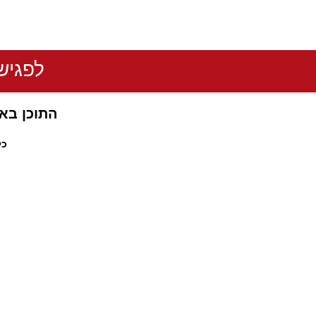
לפגיש
התוכן באת
כל