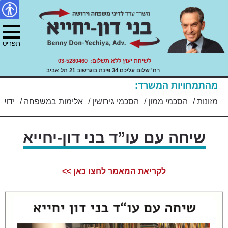
דיני משפחה, ירושה ועזבונות.
צור
מפת
Skip
הצהרת
עו"ד בני דון יחייא
to
קשר
האתר
נגישות
ility
content
תפריט
לשיחת יעוץ ללא תשלום:
03-5280460
רח' שלום עליכם 34 פינת בוגרשוב 21 תל אביב
מהתמחויות המשרד:
/
מזונות
/
הסכמי ממון
/
הסכמי גירושין
/
אלימות במשפחה
/
ידועי
שיחה עם עו”ד בני דון-יחייא
לקריאת המאמר לחצו כאן >>