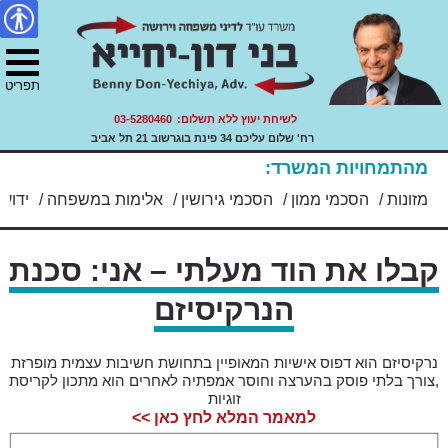
דיני משפחה, ירושה ועזבונות.
צור
מפת
Skip
הצהרת
עו"ד בני דון יחייא
to
קשר
האתר
נגישות
ility
content
תפריט
לשיחת יעוץ ללא תשלום:
03-5280460
רח' שלום עליכם 34 פינת בוגרשוב 21 תל אביב
מהתמחויות המשרד:
/
מזונות
/
הסכמי ממון
/
הסכמי גירושין
/
אלימות במשפחה
/
ידועי
קבלו את הוד מעלתי – אני: סכנת
הנרקיסיזם
נרקיסיזם הוא דפוס אישיות המאופיין בתחושת חשיבות עצמית מופרזת
,צורך בלתי פוסק בהערצה וחוסר אמפתיה לאחרים הוא מתכון לקריסת
זוגיות
למאמר המלא לחץ כאן >>