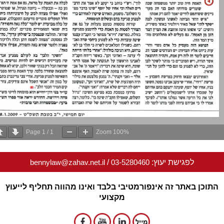
Page
1
/
1
Zoom
100%
לפגישת יעוץ:
03-5280460
/
bennylaw@zahav.net.il
וכן באתר זה אינפורמטיבי בלבד ואינו מהווה תחליף לייעוץ
מקצועי