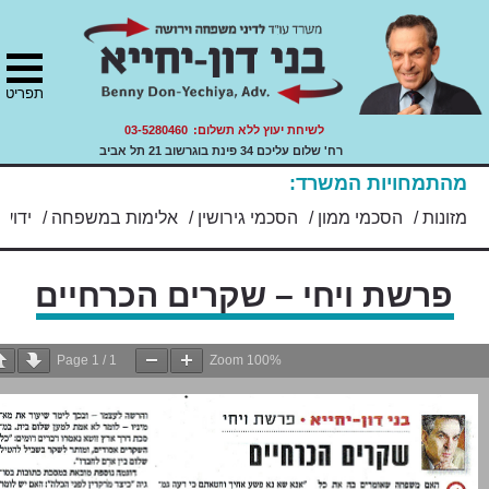
ני משפחה, ירושה ועזבונות.
ת
S
הרת
"ד בני דון יחייא
ר
תר
שות
ity
cont
תפריט
לשיחת יעוץ ללא תשלום:
03-5280460
רח' שלום עליכם 34 פינת בוגרשוב 21 תל אביב
מהתמחויות המשרד:
מזונות
/
הסכמי ממון
/
הסכמי גירושין
/
אלימות במשפחה
/
ידועים 
פרשת ויחי – שקרים הכרחיים
Page
1
/
1
Zoom
100%