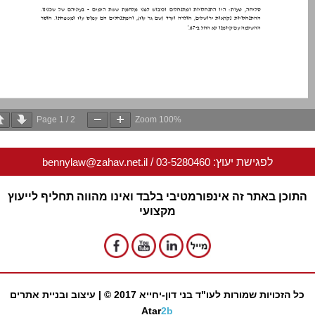
Page
1
/
2
Zoom
100%
לפגישת יעוץ:
03-5280460
/
bennylaw@zahav.net.il
וכן באתר זה אינפורמטיבי בלבד ואינו מהווה תחליף לייעוץ
מקצועי
 הזכויות שמורות לעו"ד בני דון-יחייא 2017 © |
עיצוב ובניית אתרים
Atar
2b