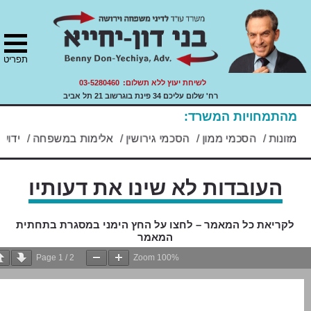
ני משפחה, ירושה ועזבונות.
ת
S
הרת
"ד בני דון יחייא
ר
תר
שות
ity
cont
תפריט
לשיחת יעוץ ללא תשלום:
03-5280460
רח' שלום עליכם 34 פינת בוגרשוב 21 תל אביב
מהתמחויות המשרד:
הסכמי ממון
/
הסכמי גירושין
/
אלימות במשפחה
/
ידועים בציבור
/
העובדות לא שינו את דעותיו
לקריאת כל המאמר – לחצו על החץ הימני במסגרת בתחתית
המאמר
Page
1
/
2
Zoom
100%