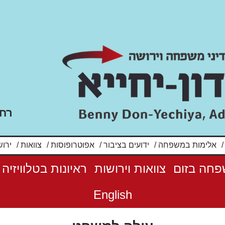
רח' שלו
ידועים בציבור
/
אפוטרופוסות
/
צוואות
/
ירושות
/
ניהול עזבונות
/
ח
פחה בזום
צוואות וירושות
ראיונות בטלוויזיה
English