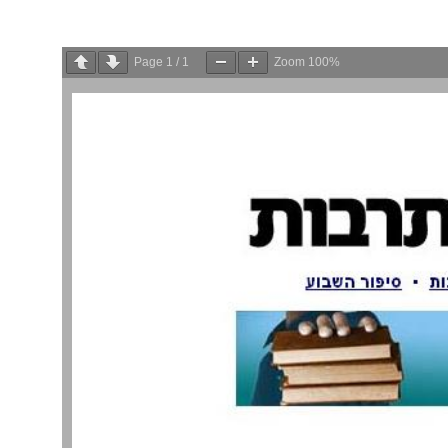
Page
1
/
1
Zoom
100%