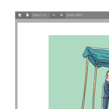
Page
1
/
4
Zoom
100%