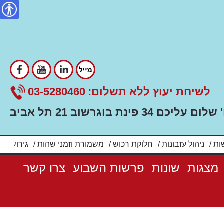
ility
לשיחת יעוץ ללא תשלום:
03-5280460
ם עליכם 34 פינת בוגרשוב 21 תל אביב
ות
/
ניהול עזבונות
/
חלוקת רכוש
/
משמורת וזמני שהות
/
גירושין
/
מצגות
שונות
פרשות השבוע
צרו קשר
מתוך הסיפורים שלי