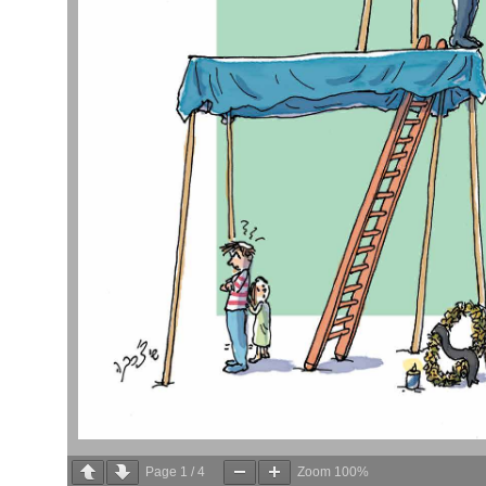
Page
1
/
4
Zoom
100%