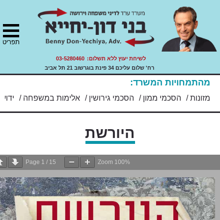
ני משפחה, ירושה ועזבונות.
ת
S
הרת
"ד בני דון יחייא
ר
תר
שות
ity
cont
תפריט
לשיחת יעוץ ללא תשלום:
03-5280460
רח' שלום עליכם 34 פינת בוגרשוב 21 תל אביב
מהתמחויות המשרד:
מזונות
/
הסכמי ממון
/
הסכמי גירושין
/
אלימות במשפחה
/
ידועים 
היורשת
Page
1
/
15
Zoom
100%