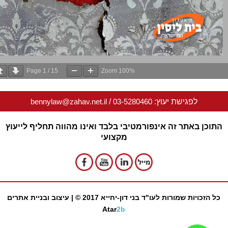
Page
1
/
15
Zoom
100%
לפגישת יעוץ:
03-5280460
/
bennylaw@zahav.net.il
וכן באתר זה אינפורמטיבי בלבד ואינו מהווה תחליף לייעוץ
מקצועי
 הזכויות שמורות לעו"ד בני דון-יחייא 2017 © |
עיצוב ובניית אתרים
Atar
2b