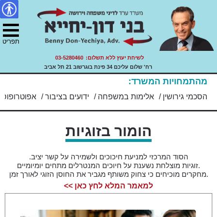
דיני משפחה, ירושה ועזבונות.
צור
מפת
Skip
הצהרת
עו"ד בני דון יחייא
to
קשר
האתר
נגישות
ility
content
תפריט
לשיחת יעוץ ללא תשלום:
03-5280460
רח' שלום עליכם 34 פינת בוגרשוב 21 תל אביב
מהתמחויות המשרד:
/
הסכמי גירושין
/
אלימות במשפחה
/
ידועים בציבור
/
אפוטרופוסו
הומור בזוגיות
הסוד המרכזי למניעת חיכוכים ולשמירה על קשר יציב.
.זוגיות מוצלחת נשענת על חיוכים המנטרלים מתחים יומיומיים
.מחקרים מוכיחים כי צחוק משותף מגביר את החוסן הזוגי לאורך זמן
למאמר המלא לחץ כאן >>