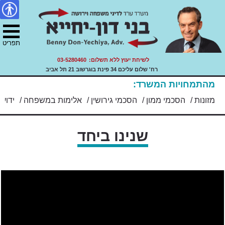
דיני משפחה, ירושה ועזבונות.
צור
מפת
Skip
הצהרת
עו"ד בני דון יחייא
to
קשר
האתר
נגישות
ility
content
תפריט
לשיחת יעוץ ללא תשלום:
03-5280460
רח' שלום עליכם 34 פינת בוגרשוב 21 תל אביב
מהתמחויות המשרד:
/
מזונות
/
הסכמי ממון
/
הסכמי גירושין
/
אלימות במשפחה
/
ידועי
שנינו ביחד