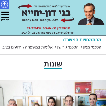
דיני משפחה, ירושה ועזבונות.
צור
מפת
Skip
הצהרת
עו"ד בני דון יחייא
to
קשר
האתר
נגישות
ility
content
תפריט
לשיחת יעוץ ללא תשלום:
03-5280460
רח' שלום עליכם 34 פינת בוגרשוב 21 תל אביב
מהתמחויות המשרד:
/
הסכמי גירושין
/
אלימות במשפחה
/
ידועים בציבור
/
אפוטרופוסו
שונות