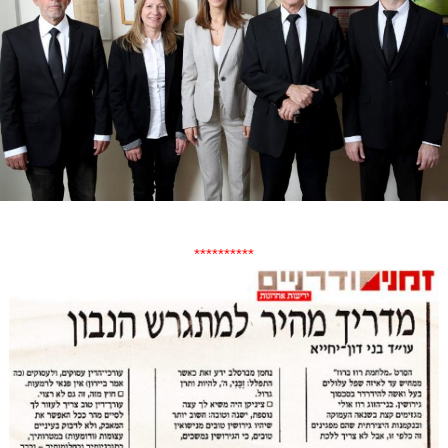
**********