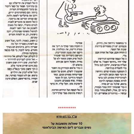
**********