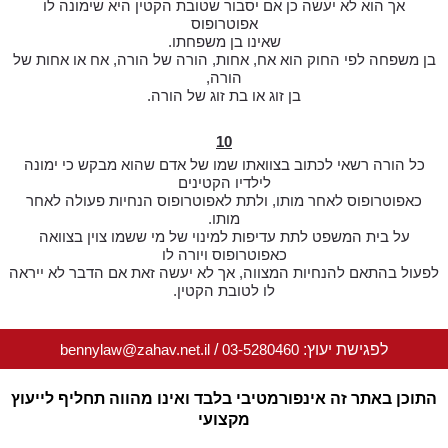
אך הוא לא יעשה כן אם יסבור שטובת הקטין היא שימונה לו
אפוטרופוס
שאינו בן משפחתו.
בן משפחה לפי החוק הוא אח, אחות, הורה של הורה, אח או אחות של
הורה,
בן זוג או בת זוג של הורה.
10
כל הורה רשאי לכתוב בצוואתו שמו של אדם שהוא מבקש כי ימונה
לילדיו הקטינים
כאפוטרופוס לאחר מותו, ולתת לאפוטרופוס הנחיות פעולה לאחר
מותו.
על בית המשפט לתת עדיפות למינוי של מי ששמו צוין בצוואה
כאפוטרופוס ויורה לו
לפעול בהתאם להנחיות המצווה, אך לא יעשה זאת אם הדבר לא ייראה
לו לטובת הקטין.
לפגישת יעוץ:
03-5280460
/
bennylaw@zahav.net.il
התוכן באתר זה אינפורמטיבי בלבד ואינו מהווה תחליף לייעוץ
מקצועי