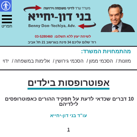
דיני משפחה, ירושה ועזבונות.
צור
מפת
Skip
הצהרת
עו"ד בני דון יחייא
to
קשר
האתר
נגישות
ility
content
תפריט
לשיחת יעוץ ללא תשלום:
03-5280460
רח' שלום עליכם 34 פינת בוגרשוב 21 תל אביב
מהתמחויות המשרד:
מזונות
/
הסכמי ממון
/
הסכמי גירושין
/
אלימות במשפחה
/
ידועים
אפוטרופסות בילדים
10 דברים שכדאי לדעת על תפקיד ההורים כאפוטרופסים 
לילדיהם
עו”ד בני דון-יחייא
1